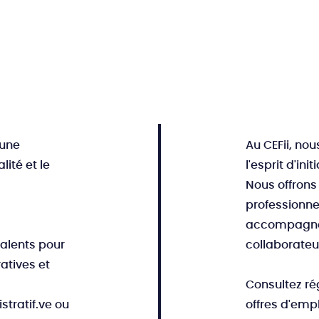
'une
Au CEFii, nou
lité et le
l'esprit d'init
s
Nous offrons
professionne
accompagner
alents pour
collaborateur
atives et
Consultez ré
stratif.ve ou
offres d'emp