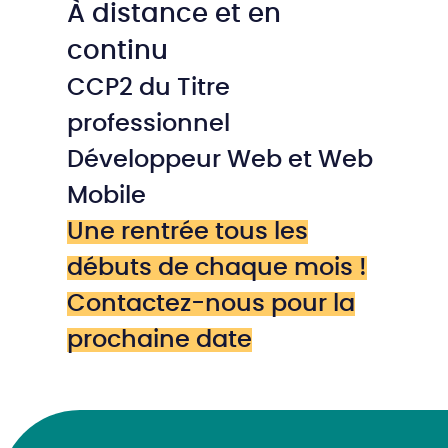
À distance et en
continu
CCP2 du Titre
professionnel
Développeur Web et Web
Mobile
Une rentrée tous les
débuts de chaque mois !
Contactez-nous pour la
prochaine date